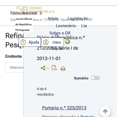
Página de entrada
Início
Legislação
Jornal Oficial
Diário da República n.º 212/2013, Série I de 2013-11-01
da República
Lexionário
Lia
Portuguesa
Sobre o DR
Refinar
O
Diário da República n.º 
Ajuda
meu
Pesquisa
212/2013, Série I de 
Diário
Emitente
2013-11-01
Selecionar
Sumário
4 de 4 
resultados
Portaria n.º 325/2013
Primeira alteração à
Portaria