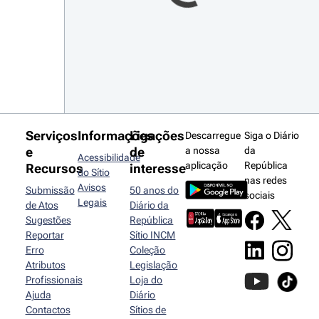
Serviços
Informações
Ligações
Descarregue
Siga o Diário
e
de
a nossa
da
Acessibilidade
aplicação
República
Recursos
interesse
do Sítio
nas redes
Avisos
Submissão
50 anos do
sociais
Legais
de Atos
Diário da
Sugestões
República
Reportar
Sítio INCM
Erro
Coleção
Atributos
Legislação
Profissionais
Loja do
Ajuda
Diário
Contactos
Sítios de