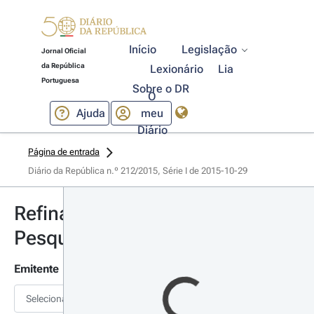
Início
Legislação
Jornal Oficial
da República
Lexionário
Lia
Portuguesa
Sobre o DR
O
Ajuda
meu
Diário
Página de entrada
Diário da República n.º 212/2015, Série I de 2015-10-29
Refinar
Pesquisa
Emitente
Selecionar