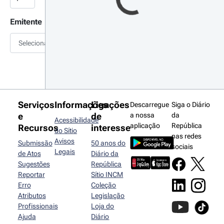
Emitente
Selecionar
Serviços
Informações
Ligações
Descarregue
Siga o Diário
e
de
a nossa
da
Acessibilidade
aplicação
República
Recursos
interesse
do Sítio
nas redes
Avisos
Submissão
50 anos do
sociais
Legais
de Atos
Diário da
Sugestões
República
Reportar
Sítio INCM
Erro
Coleção
Atributos
Legislação
Profissionais
Loja do
Ajuda
Diário