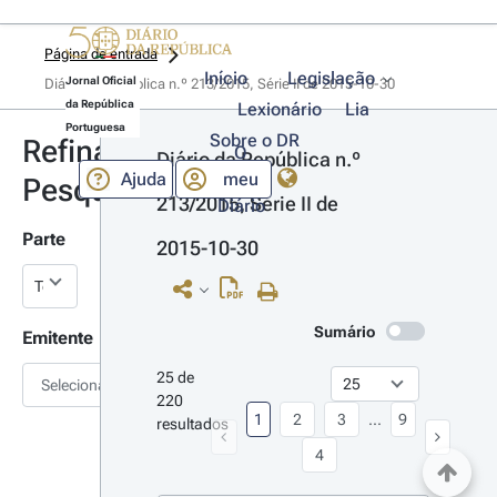
Página de entrada
Início
Legislação
Jornal Oficial
Diário da República n.º 213/2015, Série II de 2015-10-30
da República
Lexionário
Lia
Portuguesa
Sobre o DR
Refinar
O
Diário da República n.º 
Ajuda
meu
Pesquisa
213/2015, Série II de 
Diário
Parte
2015-10-30
Sumário
Emitente
25 de 
Selecionar
220 
1
2
3
...
9
resultados
4