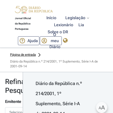
Início
Legislação
Jornal Oficial
da República
Lexionário
Lia
Portuguesa
Sobre o DR
O
Ajuda
meu
Diário
Página de entrada
Diário da República n.º 214/2001, 1º Suplemento, Série I-A de 
2001-09-14
Refinar
Diário da República n.º 
Pesquisa
214/2001, 1º 
Emitente
Suplemento, Série I-A 
A
A
Selecionar