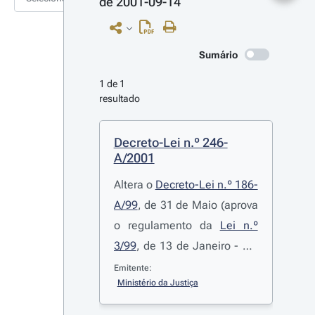
de 2001-09-14
Sumário
1 de 1 
resultado
Decreto-Lei n.º 246-
A/2001
Altera o
Decreto-Lei n.º 186-
A/99
, de 31 de Maio (aprova
o regulamento da
Lei n.º
3/99
, de 13 de Janeiro - Lei
de Organização e
Emitente:
Ministério da Justiça
Funcionamento dos
Tribunais Judiciais)