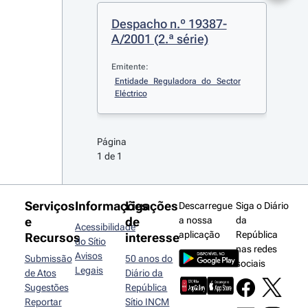
Despacho n.º 19387-
A/2001 (2.ª série)
Emitente:
Entidade Reguladora do Sector 
Eléctrico
Página 
1 de 1
Serviços
Informações
Ligações
Descarregue
Siga o Diário
e
de
a nossa
da
Acessibilidade
aplicação
República
Recursos
interesse
do Sítio
nas redes
Avisos
Submissão
50 anos do
sociais
Legais
de Atos
Diário da
Sugestões
República
Reportar
Sítio INCM