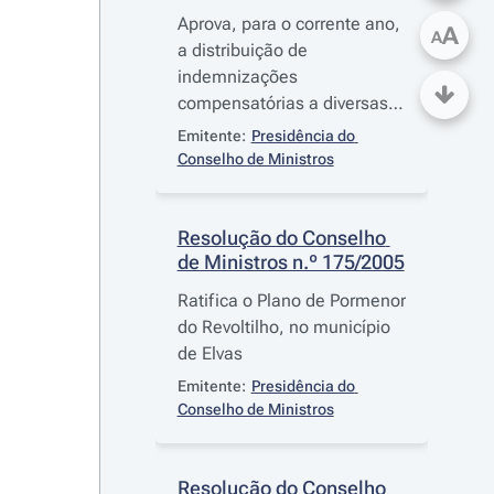
Aprova, para o corrente ano,
A
A
a distribuição de
indemnizações
compensatórias a diversas
empresas do sector público
Emitente:
Presidência do 
e privado
Conselho de Ministros
Resolução do Conselho 
de Ministros n.º 175/2005
Ratifica o Plano de Pormenor
do Revoltilho, no município
de Elvas
Emitente:
Presidência do 
Conselho de Ministros
Resolução do Conselho 