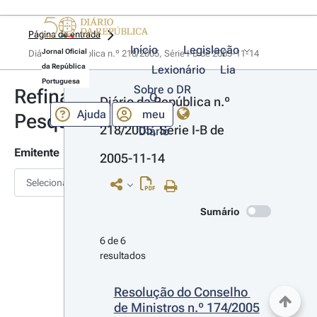
Página de entrada
Início
Legislação
Jornal Oficial
Diário da República n.º 218/2005, Série I-B de 2005-11-14
da República
Lexionário
Lia
Portuguesa
Sobre o DR
Refinar
O
Diário da República n.º 
Ajuda
meu
Pesquisa
218/2005, Série I-B de 
Diário
Emitente
2005-11-14
Selecionar
Sumário
6 de 6 
resultados
Resolução do Conselho 
de Ministros n.º 174/2005