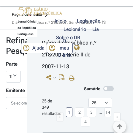
Página de entrada
Início
Legislação
Jornal Oficial
Diário da República n.º 218/2007, Série II de 2007-11-13
da República
Lexionário
Lia
Portuguesa
Sobre o DR
Refinar
O
Diário da República n.º 
Ajuda
meu
Pesquisa
218/2007, Série II de 
Diário
Parte
2007-11-13
Sumário
Emitente
25 de 
Selecionar
349 
1
2
3
...
14
resultados
4