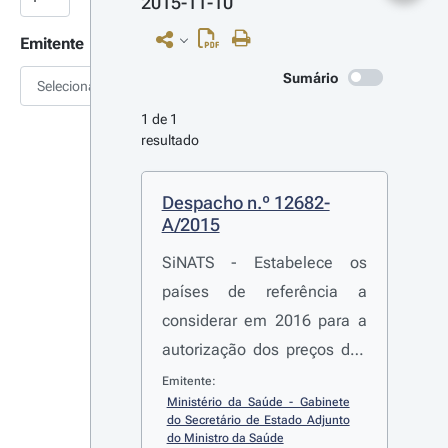
2015-11-10
Emitente
Sumário
Selecionar
1 de 1 
resultado
Despacho n.º 12682-
A/2015
SiNATS - Estabelece os
países de referência a
considerar em 2016 para a
autorização dos preços dos
novos medicamentos, bem
Emitente:
Ministério da Saúde - Gabinete 
como para efeitos de
do Secretário de Estado Adjunto 
revisão anual de preços dos
do Ministro da Saúde