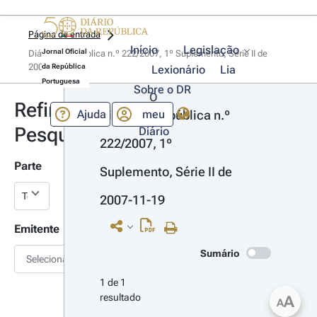
Página de entrada
Início
Legislação
Jornal Oficial
Diário da República n.º 222/2007, 1º Suplemento, Série II de 
2007-11-19
da República
Lexionário
Lia
Portuguesa
Sobre o DR
O
Refinar
Ajuda
meu
Diário da República n.º 
Pesquisa
Diário
222/2007, 1º 
Parte
Suplemento, Série II de 
2007-11-19
Emitente
Sumário
Selecionar
1 de 1 
resultado
A
A