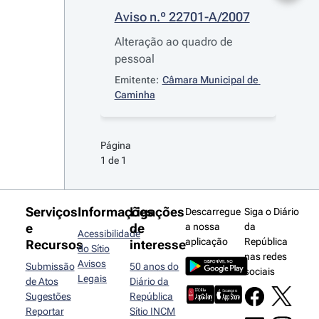
Aviso n.º 22701-A/2007
Alteração ao quadro de
pessoal
Emitente:
Câmara Municipal de 
Caminha
Página 
1 de 1
Serviços
Informações
Ligações
Descarregue
Siga o Diário
e
de
a nossa
da
Acessibilidade
aplicação
República
Recursos
interesse
do Sítio
nas redes
Avisos
Submissão
50 anos do
sociais
Legais
de Atos
Diário da
Sugestões
República
Reportar
Sítio INCM