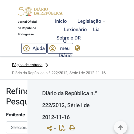
Início
Legislação
Jornal Oficial
da República
Lexionário
Lia
Portuguesa
Sobre o DR
O
Ajuda
meu
Diário
Página de entrada
Diário da República n.º 222/2012, Série I de 2012-11-16
Refinar
Diário da República n.º 
Pesquisa
222/2012, Série I de 
Emitente
2012-11-16
Selecionar