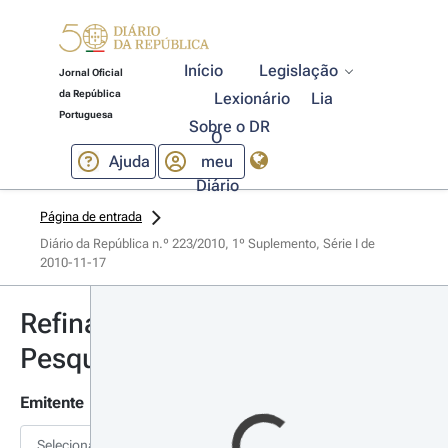
Início
Legislação
Jornal Oficial
da República
Lexionário
Lia
Portuguesa
Sobre o DR
O
Ajuda
meu
Diário
Página de entrada
Diário da República n.º 223/2010, 1º Suplemento, Série I de 
2010-11-17
Refinar
Pesquisa
Emitente
Selecionar