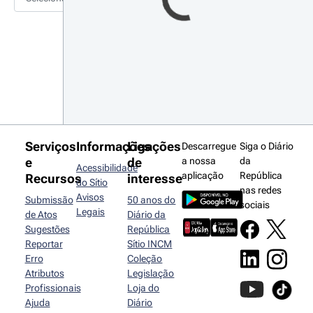
Serviços
Informações
Ligações
Descarregue
Siga o Diário
e
de
a nossa
da
Acessibilidade
aplicação
República
Recursos
interesse
do Sítio
nas redes
Avisos
Submissão
50 anos do
sociais
Legais
de Atos
Diário da
Sugestões
República
Reportar
Sítio INCM
Erro
Coleção
Atributos
Legislação
Profissionais
Loja do
Ajuda
Diário