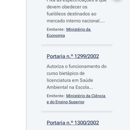
devem obedecer os
fuelóleos destinados ao
mercado interno nacional.
Revoga a
Portaria n.º
Emitente:
Ministério da 
406/96
, de 22 de Agosto
Economia
Portaria n.º 1299/2002
Autoriza o funcionamento do
curso bietápico de
licenciatura em Saúde
Ambiental na Escola
Superior de Saúde Jean
Emitente:
Ministério da Ciência 
Piaget do Nordeste e aprova
e do Ensino Superior
o respectivo plano de
estudos
Portaria n.º 1300/2002