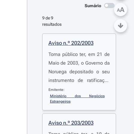
Sumário
A
A
9 de 9 
resultados
Aviso n.º 202/2003
Torna público ter, em 21 de
Maio de 2003, o Governo da
Noruega depositado o seu
instrumento de ratificação
do Protocolo Que Consolida
Emitente:
Ministério dos Negócios 
a Convenção Internacional
Estrangeiros
de Cooperação para a
Segurança da Navegação
Aviso n.º 203/2003
Aérea EUROCONTROL, de
13 de Dezembro de 1960,