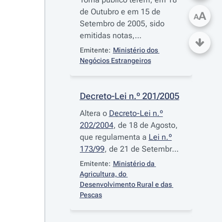
de Outubro e em 15 de
A
A
Setembro de 2005, sido
emitidas notas,
respectivamente pela
Emitente:
Ministério dos 
Embaixada da Ucrânia em
Negócios Estrangeiros
Lisboa e pelo Ministério dos
Negócios Estrangeiros da
República Portuguesa,
Decreto-Lei n.º 201/2005
referindo ambas terem sido
Altera o
Decreto-Lei n.º
concluídas as respectivas
202/2004
, de 18 de Agosto,
formalidades constitucionais
que regulamenta a
Lei n.º
internas de aprovação do
173/99
, de 21 de Setembro,
Acordo entre a República
Lei de Bases Gerais da Caça
Emitente:
Ministério da 
Portuguesa e a Ucrânia
Agricultura, do 
sobre Transportes
Desenvolvimento Rural e das 
Internacionais Rodoviários
Pescas
de Passageiros e
Mercadorias, assinado em