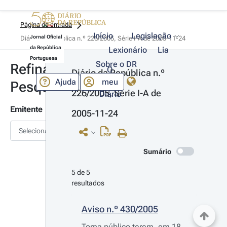
Página de entrada
Início
Legislação
Jornal Oficial
Diário da República n.º 226/2005, Série I-A de 2005-11-24
da República
Lexionário
Lia
Portuguesa
Sobre o DR
Refinar
O
Diário da República n.º 
Ajuda
meu
Pesquisa
226/2005, Série I-A de 
Diário
Emitente
2005-11-24
Selecionar
Sumário
5 de 5 
resultados
Aviso n.º 430/2005
Torna público terem, em 18