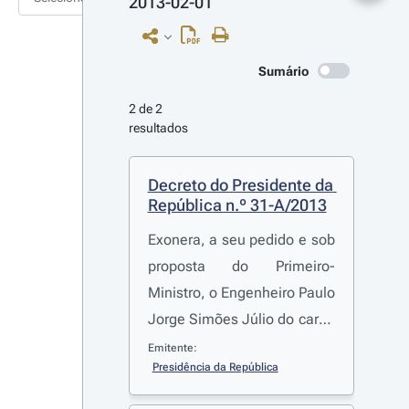
2013-02-01
Sumário
2 de 2 
resultados
Decreto do Presidente da 
República n.º 31-A/2013
Exonera, a seu pedido e sob
proposta do Primeiro-
Ministro, o Engenheiro Paulo
Jorge Simões Júlio do cargo
de Secretário de Estado da
Emitente:
Presidência da República
Administração Local e
Reforma Administrativa, o