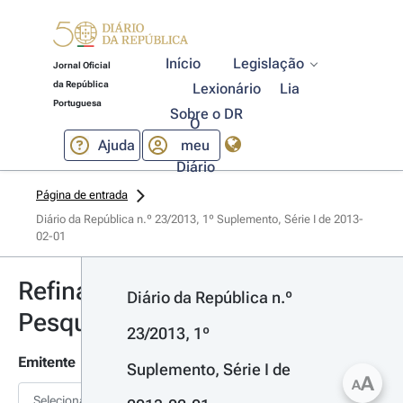
Início
Legislação
Jornal Oficial
da República
Lexionário
Lia
Portuguesa
Sobre o DR
O
Ajuda
meu
Diário
Página de entrada
Diário da República n.º 23/2013, 1º Suplemento, Série I de 2013-
02-01
Refinar
Diário da República n.º 
Pesquisa
23/2013, 1º 
Emitente
Suplemento, Série I de 
A
A
Selecionar