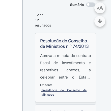
Sumário
A
A
12 de 
12 
resultados
Resolução do Conselho 
de Ministros n.º 74/2013
Aprova a minuta do contrato
fiscal de investimento e
respetivos anexos, a
celebrar entre o Estado
Português e a Irmãos Silvas,
Emitente:
Presidência do Conselho de 
S. A. - Metalogalva
Ministros