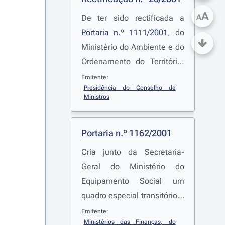
A
A
De ter sido rectificada a
Portaria n.º 1111/2001
, do
Ministério do Ambiente e do
Ordenamento do Território,
que identifica os elementos
Emitente:
Presidência do Conselho de 
estatísticos referentes a
Ministros
operações urbanísticas a
serem remetidas pelas
Portaria n.º 1162/2001
câmaras municipais ao
Instituto Nacional de
Cria junto da Secretaria-
Estatística, ao abrigo do
Geral do Ministério do
Decreto-Lei n.º 555/99
, de
Equipamento Social um
16 de Dezembro, na
quadro especial transitório a
redacção dada pelo
que ficarão vinculados os
Emitente:
Decreto-Lei n.º 177/2001
,
Ministérios das Finanças, do 
funcionários do quadro da