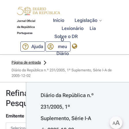
Início
Legislação
Jornal Oficial
da República
Lexionário
Lia
Portuguesa
Sobre o DR
O
Ajuda
meu
Diário
Página de entrada
Diário da República n.º 231/2005, 1º Suplemento, Série I-A de 
2005-12-02
Refinar
Diário da República n.º 
Pesquisa
231/2005, 1º 
Emitente
Suplemento, Série I-A 
A
A
Selecionar