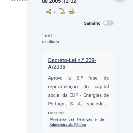
de 2005-12-02
Sumário
1 de 1 
resultado
Decreto-Lei n.º 209-
A/2005
Aprova a 6.ª fase de
reprivatização do capital
social da EDP - Energias de
Portugal, S. A., sociedade
aberta
Emitente:
Ministério das Finanças e da 
Administração Pública