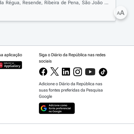
da Régua, Resende, Ribeira de Pena, São João da
uca, Torre de Moncorvo, Valpaços, Vila Flor, Vila
A
A
sa aplicação
Siga o Diário da República nas redes
sociais
Adicione o Diário da República nas
suas fontes preferidas da Pesquisa
Google