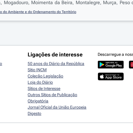
la, Mogadouro, Moimenta da Beira, Montalegre, Murça, Peso 
rosa, Santa Marta de Penaguião, Sernancelhe, Tabuaço, Taro
io do Ambiente e do Ordenamento do Território
a, Vila Pouca de Aguiar, Vila Real e Vinhais
Ligações de interesse
Descarregue a nos
io
50 anos do Diário da República
Sítio INCM
Coleção Legislação
Loja do Diário
Sítios de Interesse
Outros Sítios de Publicação
Obrigatória
Jornal Oficial da União Europeia
Digesto