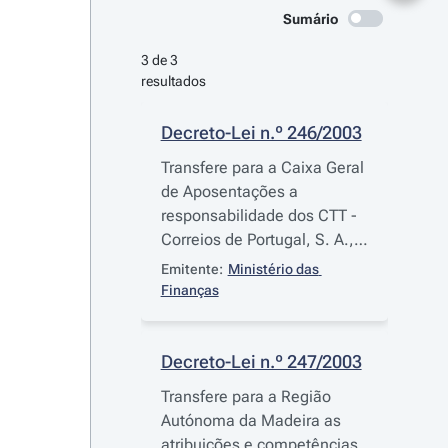
Sumário
3 de 3 
resultados
Decreto-Lei n.º 246/2003
Transfere para a Caixa Geral
de Aposentações a
responsabilidade dos CTT -
Correios de Portugal, S. A.,
pelos encargos com as
Emitente:
Ministério das 
pensões de aposentação do
Finanças
respectivo pessoal subscritor
daquela entidade, já
aposentado ou no activo
Decreto-Lei n.º 247/2003
Transfere para a Região
Autónoma da Madeira as
atribuições e competências