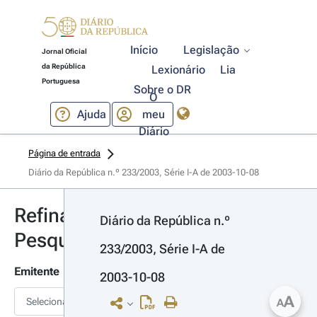
Início
Legislação
Jornal Oficial
da República
Lexionário
Lia
Portuguesa
Sobre o DR
O
Ajuda
meu
Diário
Página de entrada
Diário da República n.º 233/2003, Série I-A de 2003-10-08
Refinar
Diário da República n.º 
Pesquisa
233/2003, Série I-A de 
Emitente
2003-10-08
A
Selecionar
A