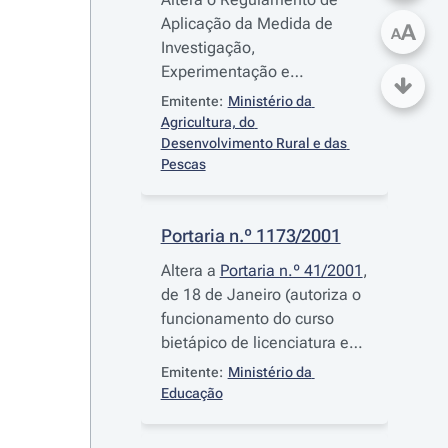
Aplicação da Medida de
A
A
Investigação,
Experimentação e
Demonstração (IED),
Emitente:
Ministério da 
Formação, Organização,
Agricultura, do 
Divulgação e Estudos
Desenvolvimento Rural e das 
Pescas
Estratégicos, aprovado pela
Portaria n.º 809-E/94
, de 12
de Setembro
Portaria n.º 1173/2001
Altera a
Portaria n.º 41/2001
,
de 18 de Janeiro (autoriza o
funcionamento do curso
bietápico de licenciatura em
Prótese Dentária na Escola
Emitente:
Ministério da 
Superior de Saúde do Vale
Educação
do Sousa, do Instituto
Politécnico de Saúde do