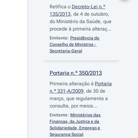
Retifica o
Decreto-Lei n.º
135/2013
, de 4 de outubro,
do Ministério da Saúde, que
procede à primeira alteração
ao
Decreto-Lei n.º 82/2009
,
Emitente:
Presidência do 
de 2 de abril, que estabelece
Conselho de Ministros - 
as regras de designação,
Secretaria-Geral
competência e
funcionamento das
Portaria n.º 350/2013
entidades que exercem o
poder de autoridade de
Primeira alteração à
Portaria
saúde, publicado no Diário
n.º 331-A/2009
, de 30 de
da República, 1.ª Série, n.º
março, que regulamenta a
192, de 4 de outubro de
consulta, por meios
2013
eletrónicos, de informação
Emitente:
Ministérios das 
referente à identificação do
Finanças, da Justiça e da 
executado e dos seus bens
Solidariedade, Emprego e 
Segurança Social
e da citação eletrónica de