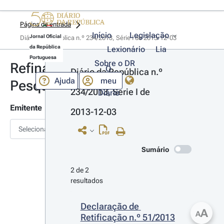
Página de entrada
Início
Legislação
Jornal Oficial
Diário da República n.º 234/2013, Série I de 2013-12-03
da República
Lexionário
Lia
Portuguesa
Sobre o DR
Refinar
O
Diário da República n.º 
Ajuda
meu
Pesquisa
234/2013, Série I de 
Diário
Emitente
2013-12-03
Selecionar
Sumário
2 de 2 
resultados
Declaração de 
A
A
Retificação n.º 51/2013