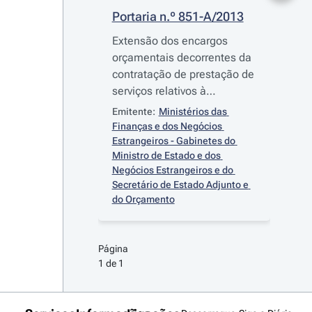
Portaria n.º 851-A/2013
Extensão dos encargos
orçamentais decorrentes da
contratação de prestação de
serviços relativos à
assistência na doença
Emitente:
Ministérios das 
Finanças e dos Negócios 
Estrangeiros - Gabinetes do 
Ministro de Estado e dos 
Negócios Estrangeiros e do 
Secretário de Estado Adjunto e 
do Orçamento
Página 
1 de 1