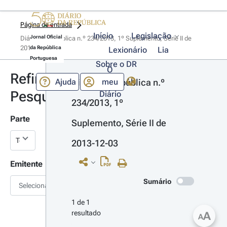
Página de entrada
Início
Legislação
Jornal Oficial
Diário da República n.º 234/2013, 1º Suplemento, Série II de 
2013-12-03
da República
Lexionário
Lia
Portuguesa
Sobre o DR
O
Refinar
Ajuda
meu
Diário da República n.º 
Pesquisa
Diário
234/2013, 1º 
Parte
Suplemento, Série II de 
2013-12-03
Emitente
Sumário
Selecionar
1 de 1 
resultado
A
A