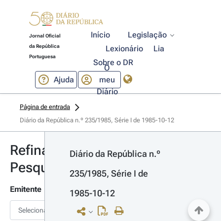
Início
Legislação
Jornal Oficial
da República
Lexionário
Lia
Portuguesa
Sobre o DR
O
Ajuda
meu
Diário
Página de entrada
Diário da República n.º 235/1985, Série I de 1985-10-12
Refinar
Diário da República n.º 
Pesquisa
235/1985, Série I de 
Emitente
1985-10-12
Selecionar