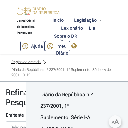
Início
Legislação
Jornal Oficial
da República
Lexionário
Lia
Portuguesa
Sobre o DR
O
Ajuda
meu
Diário
Página de entrada
Diário da República n.º 237/2001, 1º Suplemento, Série I-A de 
2001-10-12
Refinar
Diário da República n.º 
Pesquisa
237/2001, 1º 
Emitente
Suplemento, Série I-A 
A
A
Selecionar