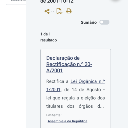
de 2001-10-12
Sumário
1 de 1 
resultado
Declaração de 
Rectificação n.º 20-
A/2001
Rectifica a
Lei Orgânica n.º
1/2001
, de 14 de Agosto -
lei que regula a eleição dos
titulares dos órgãos das
autarquias locais e segunda
Emitente:
Assembleia da República
alteração à
Lei n.º 56/98
, de