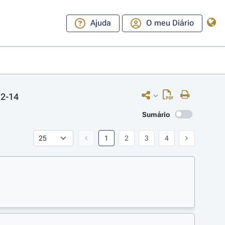
Ajuda
O meu Diário
12-14
Sumário
1
2
3
4