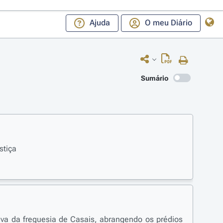
Ajuda
O meu Diário
Sumário
stiça
va da freguesia de Casais, abrangendo os prédios