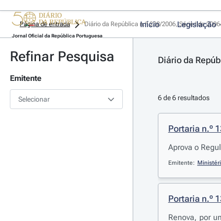
Início
Legislação
Página de entrada
Diário da República n.º 238/2006, Série I de 200
Jornal Oficial da República Portuguesa
Refinar Pesquisa
Diário da Repúb
Emitente
6 de 6 resultados
Selecionar
Portaria n.º 
Aprova o Regul
Emitente:
Ministér
Portaria n.º 
Renova, por u