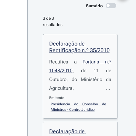
Sumário
3 de 3 
resultados
Declaração de 
Rectificação n.º 35/2010
Rectifica a
Portaria n.º
1048/2010
, de 11 de
Outubro, do Ministério da
Agricultura, do
Desenvolvimento Rural e
Emitente:
Presidência do Conselho de 
das Pescas, que altera o
Ministros - Centro Jurídico
Regulamento de Aplicação
dos Investimentos não
Declaração de 
Produtivos da Medida n.º