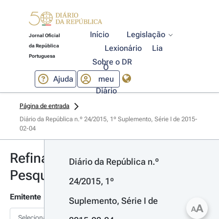
Início
Legislação
Jornal Oficial
da República
Lexionário
Lia
Portuguesa
Sobre o DR
O
Ajuda
meu
Diário
Página de entrada
Diário da República n.º 24/2015, 1º Suplemento, Série I de 2015-
02-04
Refinar
Diário da República n.º 
Pesquisa
24/2015, 1º 
Emitente
Suplemento, Série I de 
A
A
Selecionar