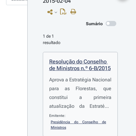
2015-02-04
Sumário
1 de 1 
resultado
Resolução do Conselho 
de Ministros n.º 6-B/2015
Aprova a Estratégia Nacional
para as Florestas, que
constitui a primeira
atualização da Estratégia
aprovada pela
Resolução do
Emitente:
Presidência do Conselho de 
Conselho de Ministros n.º
Ministros
114/2006
, de 15 de