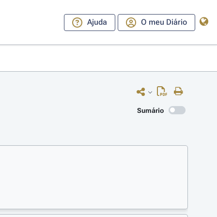
Ajuda
O meu Diário
Sumário