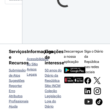
Serviços
Informações
Ligações
Descarregue
Siga o Diário
e
de
a nossa
da
Acessibilidade
aplicação
República
Recursos
interesse
do Sítio
nas redes
Avisos
Submissão
50 anos do
sociais
Legais
de Atos
Diário da
Sugestões
República
Reportar
Sítio INCM
Erro
Coleção
Atributos
Legislação
Profissionais
Loja do
Ajuda
Diário