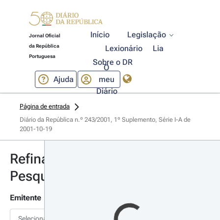
Início
Legislação
Jornal Oficial
da República
Lexionário
Lia
Portuguesa
Sobre o DR
O
Ajuda
meu
Diário
Página de entrada
Diário da República n.º 243/2001, 1º Suplemento, Série I-A de 
2001-10-19
Refinar
Pesquisa
Emitente
Selecionar