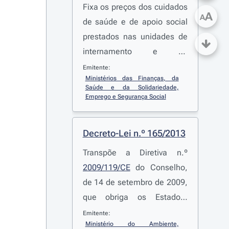
Fixa os preços dos cuidados
A
A
de saúde e de apoio social
prestados nas unidades de
internamento e de
ambulatório da Rede
Emitente:
Ministérios das Finanças, da 
Nacional de Cuidados
Saúde e da Solidariedade, 
Continuados Integrados
Emprego e Segurança Social
(RNCCI), a praticar no ano
de 2013 e revoga a
Portaria
Decreto-Lei n.º 165/2013
n.º 41/2013
, de 1 de
Transpõe a Diretiva n.º
fevereiro
2009/119/CE
do Conselho,
de 14 de setembro de 2009,
que obriga os Estados-
Membros a manterem um
Emitente:
Ministério do Ambiente, 
nível mínimo de reservas de