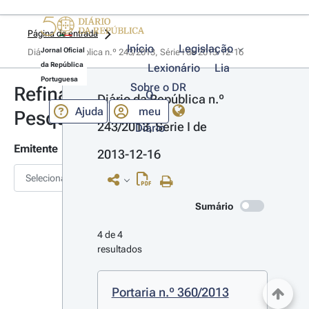
Página de entrada
Início
Legislação
Jornal Oficial
Diário da República n.º 243/2013, Série I de 2013-12-16
da República
Lexionário
Lia
Portuguesa
Sobre o DR
Refinar
O
Diário da República n.º 
Ajuda
meu
Pesquisa
243/2013, Série I de 
Diário
Emitente
2013-12-16
Selecionar
Sumário
4 de 4 
resultados
Portaria n.º 360/2013