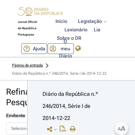
Início
Legislação
Jornal Oficial
da República
Lexionário
Lia
Portuguesa
Sobre o DR
O
Ajuda
meu
Diário
Página de entrada
Diário da República n.º 246/2014, Série I de 2014-12-22
Refinar
Diário da República n.º 
Pesquisa
246/2014, Série I de 
Emitente
2014-12-22
A
Selecionar
A