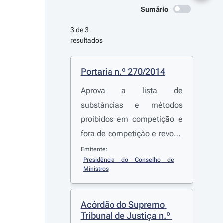
Sumário
3 de 3 
resultados
Portaria n.º 270/2014
Aprova a lista de
substâncias e métodos
proibidos em competição e
fora de competição e revoga
a
Portaria n.º 9/2014
, de 17
Emitente:
Presidência do Conselho de 
de janeiro
Ministros
Acórdão do Supremo 
Tribunal de Justiça n.º 