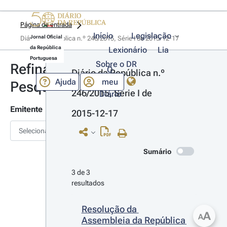
Página de entrada
Início
Legislação
Jornal Oficial
Diário da República n.º 246/2015, Série I de 2015-12-17
da República
Lexionário
Lia
Portuguesa
Sobre o DR
Refinar
O
Diário da República n.º 
Ajuda
meu
Pesquisa
246/2015, Série I de 
Diário
Emitente
2015-12-17
Selecionar
Sumário
3 de 3 
resultados
Resolução da 
A
A
Assembleia da República 