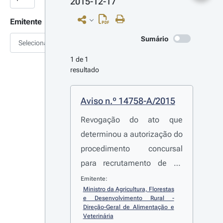
2015-12-17
Emitente
Sumário
Selecionar
1 de 1 
resultado
Aviso n.º 14758-A/2015
Revogação do ato que
determinou a autorização do
procedimento concursal
para recrutamento de 13
técnicos superiores, aberto
Emitente:
Ministro da Agricultura, Florestas 
pelo
Aviso n.º 10999/2015
,
e Desenvolvimento Rural - 
publicado no Diário da
Direção-Geral de Alimentação e 
Veterinária
República, 2.ª série, n.º