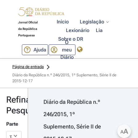
Início
Legislação
Jornal Oficial
da República
Lexionário
Lia
Portuguesa
Sobre o DR
O
Ajuda
meu
Diário
Página de entrada
Diário da República n.º 246/2015, 1º Suplemento, Série II de 
2015-12-17
Refinar
Diário da República n.º 
Pesquisa
246/2015, 1º 
Parte
Suplemento, Série II de 
A
A