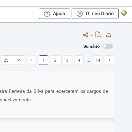
Ajuda
O meu Diário
Sumário
1
2
3
4
...
14
ra Ferreira da Silva para exercerem os cargos de
respectivamente