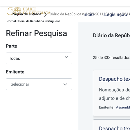
Início
Legislação
Página de entrada
Diário da República n.º 247/2011, Série II de 201
Jornal Oficial da República Portuguesa
Refinar Pesquisa
Diário da Repúbl
Parte
25 de 333 resultado
Emitente
Despacho (ex
Selecionar
Nomeações de 
adjunto e de c
Emitente:
Assemble
Despacho (ex