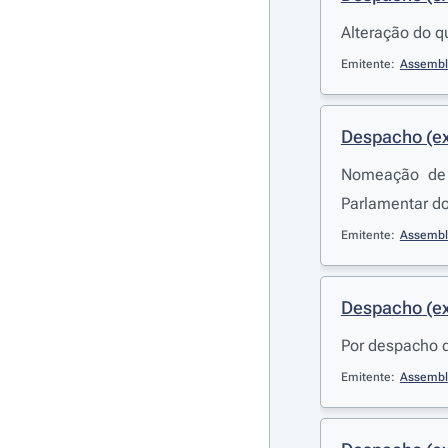
Alteração do q
Emitente:
Assemble
Despacho (ex
Nomeação de R
Parlamentar do
Emitente:
Assemble
Despacho (ex
Por despacho d
Emitente:
Assemble