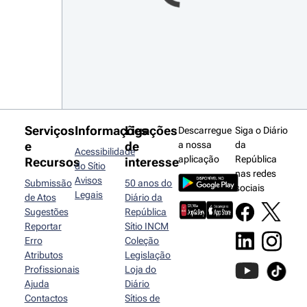
Serviços
Informações
Ligações
Descarregue
Siga o Diário
e
de
a nossa
da
Acessibilidade
aplicação
República
Recursos
interesse
do Sítio
nas redes
Avisos
Submissão
50 anos do
sociais
Legais
de Atos
Diário da
Sugestões
República
Reportar
Sítio INCM
Erro
Coleção
Atributos
Legislação
Profissionais
Loja do
Ajuda
Diário
Contactos
Sítios de