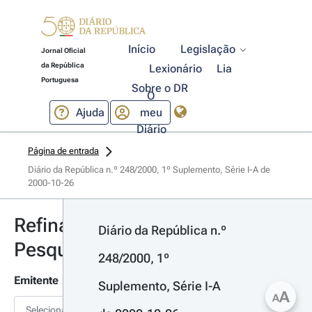
Início
Legislação
Jornal Oficial
da República
Lexionário
Lia
Portuguesa
Sobre o DR
O
Ajuda
meu
Diário
Página de entrada
Diário da República n.º 248/2000, 1º Suplemento, Série I-A de 
2000-10-26
Refinar
Diário da República n.º 
Pesquisa
248/2000, 1º 
Emitente
Suplemento, Série I-A 
A
A
Selecionar