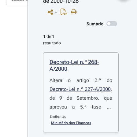
de 2000-10-26
Sumário
1 de 1 
resultado
Decreto-Lei n.º 268-
A/2000
Altera o artigo 2.º do
Decreto-Lei n.º 227-A/2000
,
de 9 de Setembro, que
aprovou a 5.ª fase do
processo de privatização do
Emitente:
Ministério das Finanças
capital social da Portugal
Telecom, S. A.