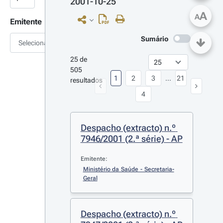
2001-10-25
A
A
Emitente
Sumário
Selecionar
25 de 
505 
1
2
3
...
21
resultados
4
Despacho (extracto) n.º 
7946/2001 (2.ª série) - AP
Emitente:
Ministério da Saúde - Secretaria-
Geral
Despacho (extracto) n.º 