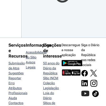
Serviços
Informações
Ligações
Descarregue
Siga o Diário
e
de
a nossa
da
Acessibilidade
aplicação
República
Recursos
interesse
do Sítio
nas redes
Avisos
Submissão
50 anos do
sociais
Legais
de Atos
Diário da
Sugestões
República
Reportar
Sítio INCM
Erro
Coleção
Atributos
Legislação
Profissionais
Loja do
Ajuda
Diário
Contactos
Sítios de