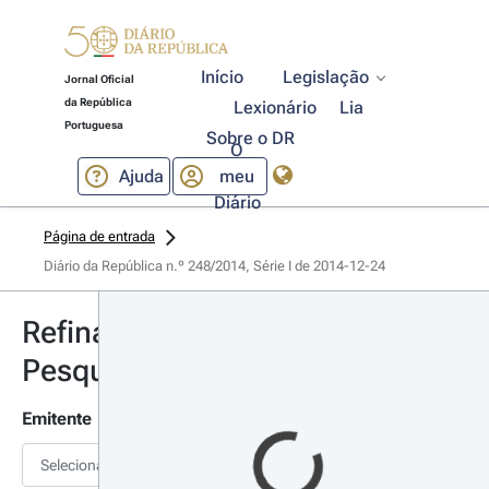
Início
Legislação
Jornal Oficial
da República
Lexionário
Lia
Portuguesa
Sobre o DR
O
Ajuda
meu
Diário
Página de entrada
Diário da República n.º 248/2014, Série I de 2014-12-24
Refinar
Pesquisa
Emitente
Selecionar