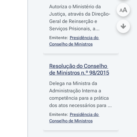
Autoriza o Ministério da
A
A
Justiça, através da Direção-
Geral de Reinserção e
Serviços Prisionais, a
proceder à aquisição de
Emitente:
Presidência do 
serviços de vigilância
Conselho de Ministros
eletrónica
Resolução do Conselho 
de Ministros n.º 98/2015
Delega na Ministra da
Administração Interna a
competência para a prática
dos atos necessários para a
adjudicação dos
Emitente:
Presidência do 
procedimentos pré-
Conselho de Ministros
contratuais respeitantes à
aquisição de combustíveis