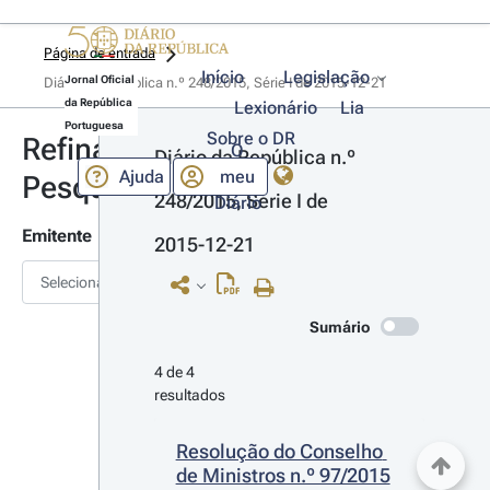
Página de entrada
Início
Legislação
Jornal Oficial
Diário da República n.º 248/2015, Série I de 2015-12-21
da República
Lexionário
Lia
Portuguesa
Sobre o DR
Refinar
O
Diário da República n.º 
Ajuda
meu
Pesquisa
248/2015, Série I de 
Diário
Emitente
2015-12-21
Selecionar
Sumário
4 de 4 
resultados
Resolução do Conselho 
de Ministros n.º 97/2015