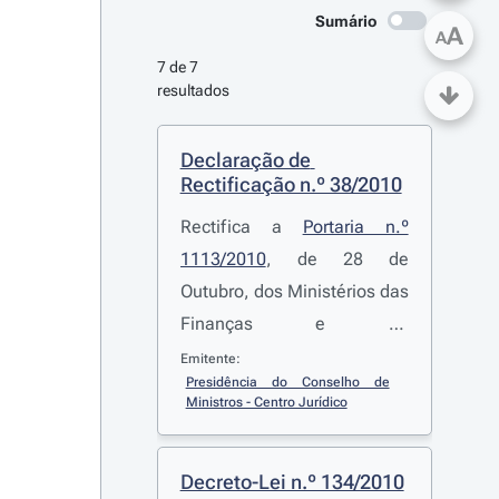
Sumário
A
A
7 de 7 
resultados
Declaração de 
Rectificação n.º 38/2010
Rectifica a
Portaria n.º
1113/2010
, de 28 de
Outubro, dos Ministérios das
Finanças e da
Administração Pública e do
Emitente:
Presidência do Conselho de 
Trabalho e da Solidariedade
Ministros - Centro Jurídico
Social, que fixa os
montantes do abono de
Decreto-Lei n.º 134/2010
família para crianças e