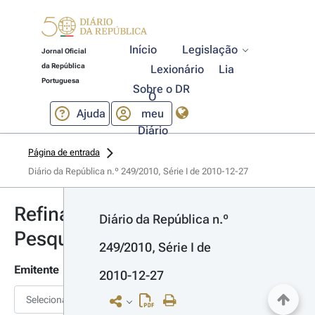
Início
Legislação
Jornal Oficial
da República
Lexionário
Lia
Portuguesa
Sobre o DR
O
Ajuda
meu
Diário
Página de entrada
Diário da República n.º 249/2010, Série I de 2010-12-27
Refinar
Diário da República n.º 
Pesquisa
249/2010, Série I de 
Emitente
2010-12-27
Selecionar