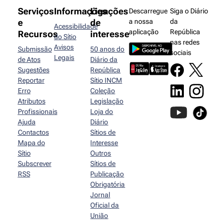
Serviços
Informações
Ligações
Descarregue
Siga o Diário
e
de
a nossa
da
Acessibilidade
aplicação
República
Recursos
interesse
do Sítio
nas redes
Avisos
Submissão
50 anos do
sociais
Legais
de Atos
Diário da
Sugestões
República
Reportar
Sítio INCM
Erro
Coleção
Atributos
Legislação
Profissionais
Loja do
Ajuda
Diário
Contactos
Sítios de
Mapa do
Interesse
Sítio
Outros
Subscrever
Sítios de
RSS
Publicação
Obrigatória
Jornal
Oficial da
União