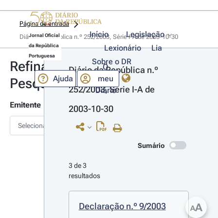
Página de entrada
Início
Legislação
Jornal Oficial
Diário da República n.º 252/2003, Série I-A de 2003-10-30
da República
Lexionário
Lia
Portuguesa
Sobre o DR
Refinar
O
Diário da República n.º 
Ajuda
meu
Pesquisa
252/2003, Série I-A de 
Diário
Emitente
2003-10-30
Selecionar
Sumário
3 de 3 
resultados
Declaração n.º 9/2003
A
A