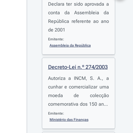
Declara ter sido aprovada a
conta da Assembleia da
República referente ao ano
de 2001
Emitente:
Assembleia da República
Decreto-Lei n.º 274/2003
Autoriza a INCM, S. A., a
cunhar e comercializar uma
moeda de colecção
comemorativa dos 150 anos
do primeiro selo postal
Emitente:
Ministério das Finanças
português