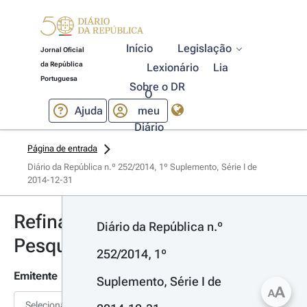
Início
Legislação
Jornal Oficial
da República
Lexionário
Lia
Portuguesa
Sobre o DR
O
Ajuda
meu
Diário
Página de entrada
Diário da República n.º 252/2014, 1º Suplemento, Série I de 
2014-12-31
Refinar
Diário da República n.º 
Pesquisa
252/2014, 1º 
Emitente
Suplemento, Série I de 
A
A
Selecionar