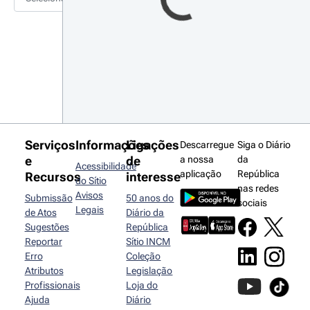
Serviços
Informações
Ligações
Descarregue
Siga o Diário
e
de
a nossa
da
Acessibilidade
aplicação
República
Recursos
interesse
do Sítio
nas redes
Avisos
Submissão
50 anos do
sociais
Legais
de Atos
Diário da
Sugestões
República
Reportar
Sítio INCM
Erro
Coleção
Atributos
Legislação
Profissionais
Loja do
Ajuda
Diário