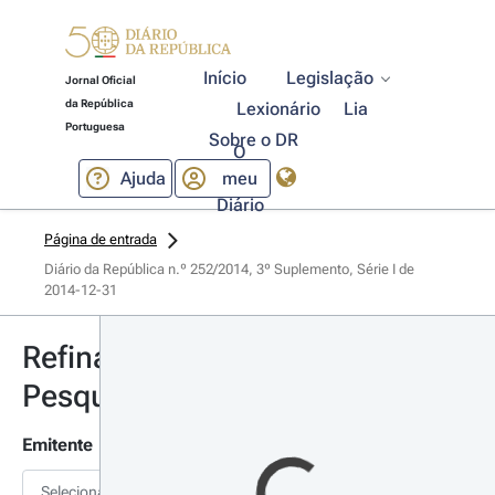
Início
Legislação
Jornal Oficial
da República
Lexionário
Lia
Portuguesa
Sobre o DR
O
Ajuda
meu
Diário
Página de entrada
Diário da República n.º 252/2014, 3º Suplemento, Série I de 
2014-12-31
Refinar
Pesquisa
Emitente
Selecionar