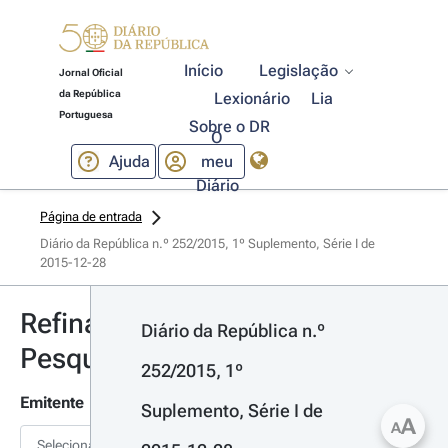
Início
Legislação
Jornal Oficial
da República
Lexionário
Lia
Portuguesa
Sobre o DR
O
Ajuda
meu
Diário
Página de entrada
Diário da República n.º 252/2015, 1º Suplemento, Série I de 
2015-12-28
Refinar
Diário da República n.º 
Pesquisa
252/2015, 1º 
Emitente
Suplemento, Série I de 
A
A
Selecionar