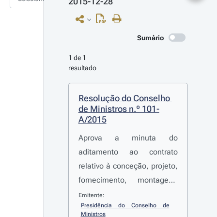
2015-12-28
Sumário
1 de 1 
resultado
Resolução do Conselho 
de Ministros n.º 101-
A/2015
Aprova a minuta do
aditamento ao contrato
relativo à conceção, projeto,
fornecimento, montagem,
construção, gestão e
Emitente:
Presidência do Conselho de 
manutenção do Sistema
Ministros