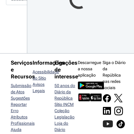
Serviços
Informações
Ligações
Descarregue
Siga o Diário
e
de
a nossa
da
Acessibilidade
aplicação
República
Recursos
interesse
do Sítio
nas redes
Avisos
Submissão
50 anos do
sociais
Legais
de Atos
Diário da
Sugestões
República
Reportar
Sítio INCM
Erro
Coleção
Atributos
Legislação
Profissionais
Loja do
Ajuda
Diário