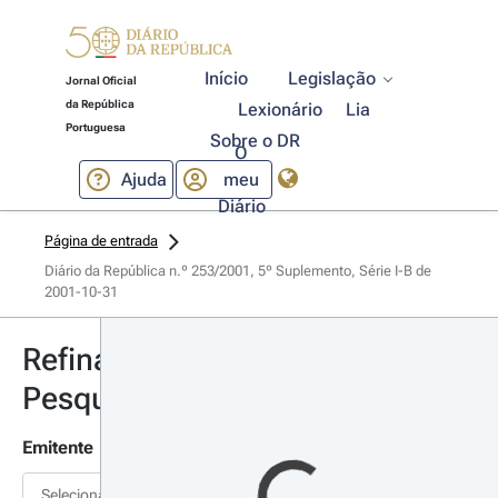
Início
Legislação
Jornal Oficial
da República
Lexionário
Lia
Portuguesa
Sobre o DR
O
Ajuda
meu
Diário
Página de entrada
Diário da República n.º 253/2001, 5º Suplemento, Série I-B de 
2001-10-31
Refinar
Pesquisa
Emitente
Selecionar