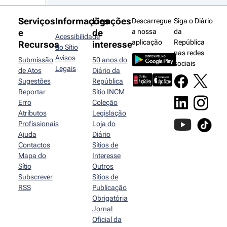
Serviços
Informações
Ligações
Descarregue
Siga o Diário
e
de
a nossa
da
Acessibilidade
aplicação
República
Recursos
interesse
do Sítio
nas redes
Avisos
Submissão
50 anos do
sociais
Legais
de Atos
Diário da
Sugestões
República
Reportar
Sítio INCM
Erro
Coleção
Atributos
Legislação
Profissionais
Loja do
Ajuda
Diário
Contactos
Sítios de
Mapa do
Interesse
Sítio
Outros
Subscrever
Sítios de
RSS
Publicação
Obrigatória
Jornal
Oficial da